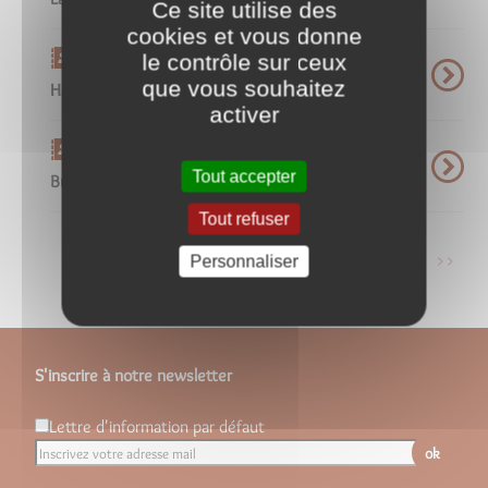
Ce site utilise des
cookies et vous donne
Carnet d'adresse
le contrôle sur ceux
que vous souhaitez
Halles des Amognes - Fleurs, laine et cadeaux
activer
Carnet d'adresse
Tout accepter
Buraliste des Amognes - Presse, tabac & FDJ
Tout refuser
1
2
3
4
>
>>
Personnaliser
S'inscrire à notre newsletter
Lettre d'information par défaut
ok