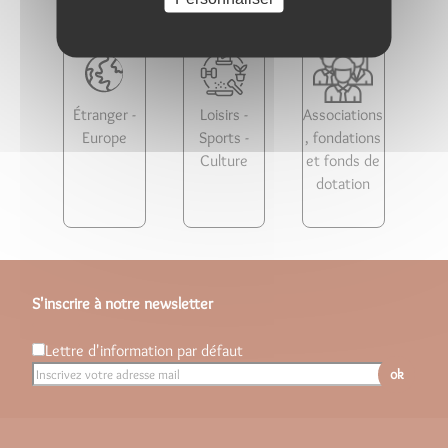
Étranger -
Loisirs -
Associations
Europe
Sports -
, fondations
Culture
et fonds de
dotation
S'inscrire à notre newsletter
Lettre d'information par défaut
ok