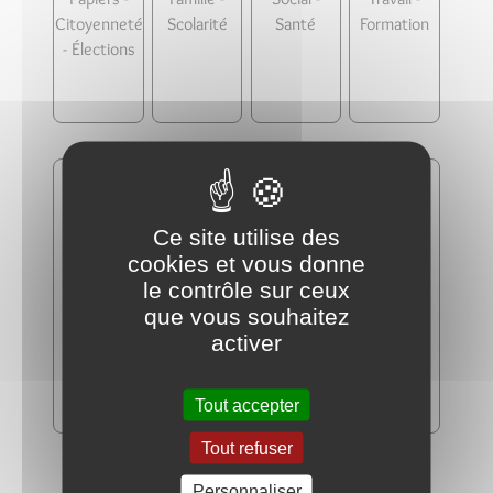
Citoyenneté
Scolarité
Santé
Formation
- Élections
Ce site utilise des
cookies et vous donne
le contrôle sur ceux
Logement
Transports -
Argent -
Justice
que vous souhaitez
Mobilité
Impôts -
activer
Consommat
ion
Tout accepter
Tout refuser
Personnaliser