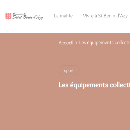
Lien
Lien
Lien
Lien
Panneau de gestion des cookies
d'accès
d'accès
d'accès
d'accès
La mairie
Vivre à St Benin d'Azy
rapide
rapide
rapide
rapide
au
au
à
au
menu
contenu
la
pied
principal
recherche
de
Les équipements collecti
Accueil
page
sport
Les équipements collecti