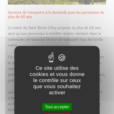
Services de transports à la demande pour les personnes de
plus de 60 ans
La mairie de Saint Benin d'Azy propose au plus de 60 ans,
ainsi qu'aux personnes à mobilité réduite résidant dans la
commune, un nouveau service de transport tous les lundis
matin.
Ce service mis en place en 2015 a pour objectif de faciliter
la mobilité des habitants notamment pour leurs achats au
Ce site utilise des
marché hebdomadaire et aux différents commerces
cookies et vous donne
présents sur la commune. Seule obligation pour les usagers,
le contrôle sur ceux
prendre une adhésion au centre socioculturel (tarif : 10€).
que vous souhaitez
activer
Les personnes souhaitant bénéficier de ce service doivent
s'inscrire au plus tard le vendredi à la mairie
au
03.86.58.41.15
pour bénéficier de leurs transports le
Tout accepter
lundi matin.