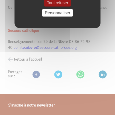
Tout refuser
Ce nouveau service est financé par le CCAS de la commune.
Personnaliser
Secours catholique
Renseignements comité de la Nièvre 03 86 71 98
40
comite.nievre@secours-catholique.org
Retour à l'accueil
Partagez
sur :
S'inscrire à notre newsletter